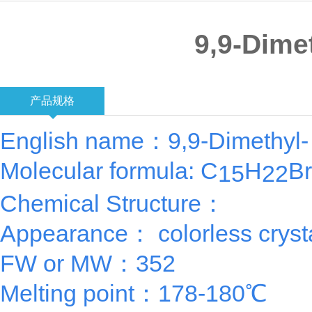
9,9-Dime
产品规格
English name：9,9-Dimethyl- 
Molecular formula: C
H
Br
15
22
Chemical Structure：
Appearance： colorless cryst
FW or MW：352
Melting point：178-180℃