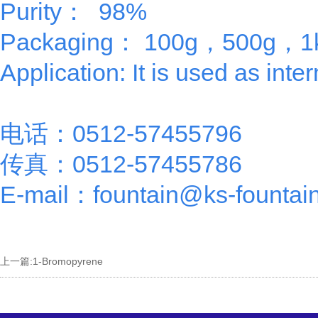
Purity： 98%
Packaging： 100g，500g，1
Application: It is used as inte
电话：0512-57455796
传真：0512-57455786
E-mail：fountain@ks-fountai
上一篇:
1-Bromopyrene