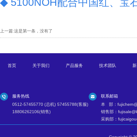
◆ 5100NOH配合中国红、
上一篇:
这是第一条，没有了
首页
关于我们
产品服务
技术团队
新
服务热线
联系邮箱
0512-57455770 (总机) 57455788(客服)
本 部：fujichem@k
18806262106(销售)
销售部：fujisale@ks
采购部：fujicaigou@